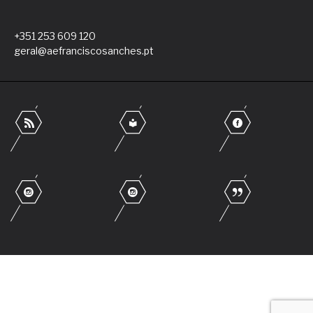
+351 253 609 120
geral@aefranciscosanches.pt