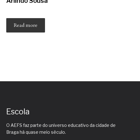
Arlindo Sousa
Read more
Escola
O AEFS faz parte do universo educativo da cidade de
Braga há quase meio século.