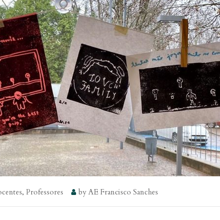
centes
,
Professores
by
AE Francisco Sanches