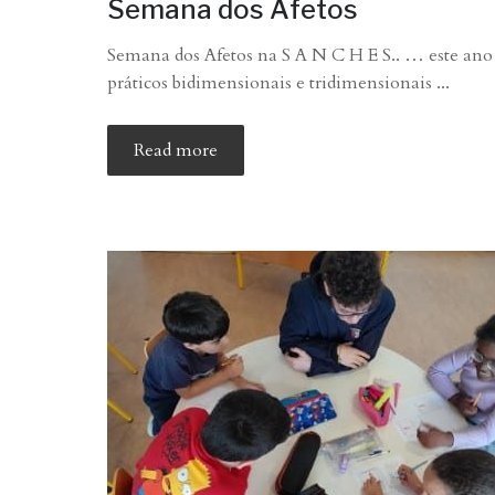
Semana dos Afetos
Semana dos Afetos na S A N C H E S.. … este ano
práticos bidimensionais e tridimensionais ...
Read more